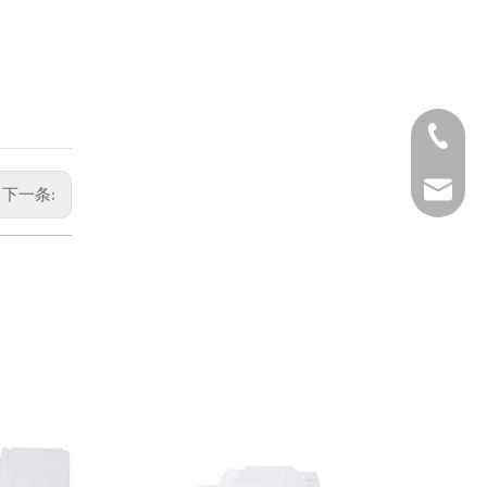
+86-519-
sales@hp
下一条:
info@hpr