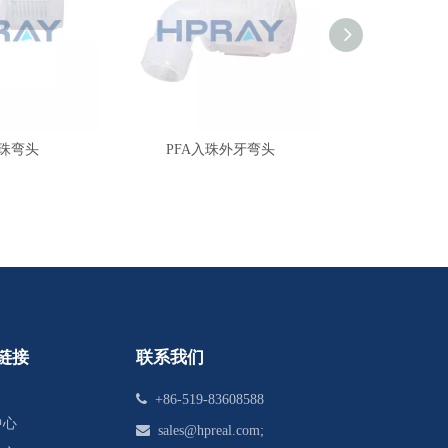
入珠弯头
PFA入珠外牙弯头
PFA入
链接
联系我们

+86-519-83608588
中心

sales@hpreal.com
;