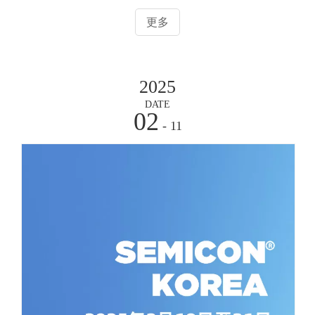
力，更与业界伙伴深入交流，共探半导体国产化发展新机
更多
遇。本次参展海普瑞携PFA及PVDF超纯管路系统，涵盖半
导体湿法工艺用到的超纯管、阀、件以及容器、仪表仪器
等，吸引了众多行业专家、设备厂商、FAB厂及终端用户的
2025
关注。我们的产品以其卓越的纯净度、耐腐蚀性和可靠性，
成为半导体制造关键环节。
DATE
02
- 11