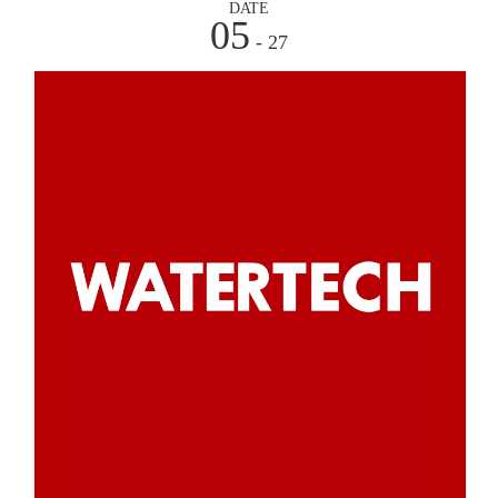
DATE
05
- 27