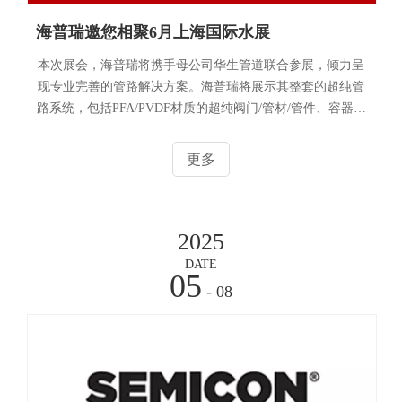
海普瑞邀您相聚6月上海国际水展
本次展会，海普瑞将携手母公司华生管道联合参展，倾力呈
现专业完善的管路解决方案。海普瑞将展示其整套的超纯管
路系统，包括PFA/PVDF材质的超纯阀门/管材/管件、容器、
仪表仪器以及其他半导体相关配套部件等。华生管道将展示
工业、给水、环保水处理设备类的塑料管材、管件以及阀
更多
门，材质包括UPVC、CPVC、CLEAR-PVC、HT-PVC、
PPH、HP-PP等。本次展会，我们设置了两个展位，分别为
5.1H6122 (主摊位）和 5.1H3198 (出口区），期待与您共话
2025
行业未来，缔造合作新篇！
DATE
05
- 08