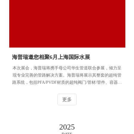
海普瑞邀您相聚6月上海国际水展
本次展会，海普瑞将携手母公司华生管道联合参展，倾力呈
现专业完善的管路解决方案。海普瑞将展示其整套的超纯管
路系统，包括PFA/PVDF材质的超纯阀门/管材/管件、容器、
仪表仪器以及其他半导体相关配套部件等。华生管道将展示
工业、给水、环保水处理设备类的塑料管材、管件以及阀
更多
门，材质包括UPVC、CPVC、CLEAR-PVC、HT-PVC、
PPH、HP-PP等。本次展会，我们设置了两个展位，分别为
5.1H6122 (主摊位）和 5.1H3198 (出口区），期待与您共话
2025
行业未来，缔造合作新篇！