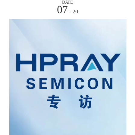
DATE
07
- 20