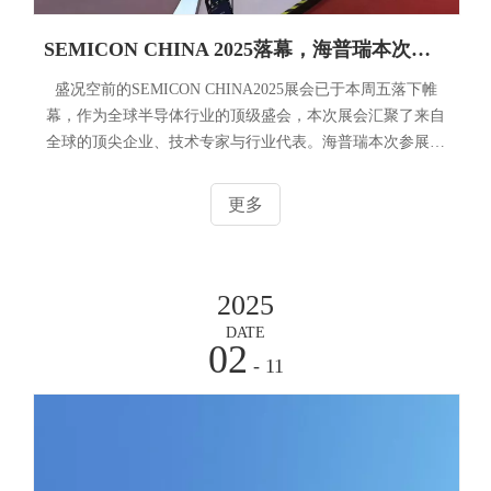
SEMICON CHINA 2025落幕，海普瑞本次参展取得圆满成功
盛况空前的SEMICON CHINA2025展会已于本周五落下帷
幕，作为全球半导体行业的顶级盛会，本次展会汇聚了来自
全球的顶尖企业、技术专家与行业代表。海普瑞本次参展取
得圆满成功，不仅展示了在半导体超纯材料领域的领先实
力，更与业界伙伴深入交流，共探半导体国产化发展新机
更多
遇。本次参展海普瑞携PFA及PVDF超纯管路系统，涵盖半
导体湿法工艺用到的超纯管、阀、件以及容器、仪表仪器
等，吸引了众多行业专家、设备厂商、FAB厂及终端用户的
2025
关注。我们的产品以其卓越的纯净度、耐腐蚀性和可靠性，
成为半导体制造关键环节。
DATE
02
- 11