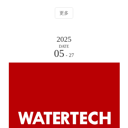
活动，是全球半导体行业最具影响力的年度盛会。01｜核心
产品亮相，现场交流热烈海普瑞（常州）洁净系统科技有限
更多
公司携核心产品矩阵亮相本次展会，重点展示了PFA/PVDF
超纯阀门、管材、管件及超洁净容器等系列产品。
2025
DATE
05
- 27